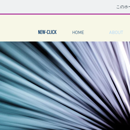
このホ
NEW-CLICK
HOME
ABOUT