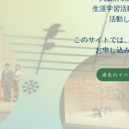
生涯学習活
活動
このサイトでは
お申し込
過去のイ